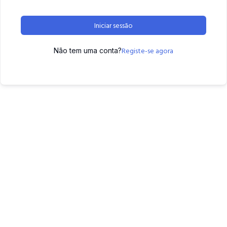
Iniciar sessão
Registe-se agora
Não tem uma conta?
2022 © Copyright | By
Q.A.M.
| All Rights Reserved |
Privacy
Policy