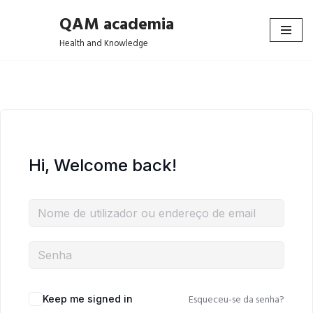
QAM academia
Avançar
Health and Knowledge
para
o
conteúdo
Hi, Welcome back!
Esqueceu-se da senha?
Keep me signed in