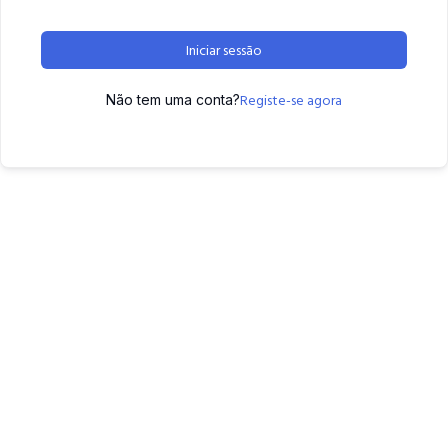
Iniciar sessão
Registe-se agora
Não tem uma conta?
2022 © Copyright | By
Q.A.M.
| All Rights Reserved |
Privacy
Policy