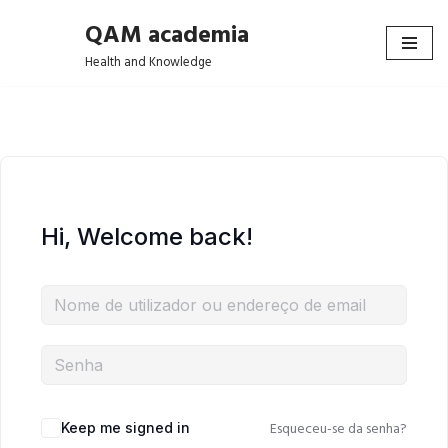
QAM academia
Avançar
Health and Knowledge
para
o
conteúdo
Hi, Welcome back!
Esqueceu-se da senha?
Keep me signed in